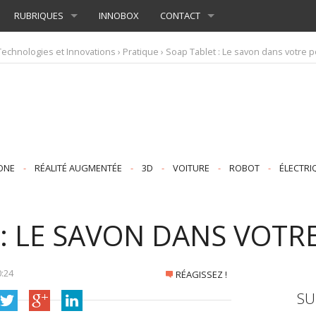
RUBRIQUES
INNOBOX
CONTACT
Technologies et Innovations
›
Pratique
› Soap Tablet : Le savon dans votre 
ONE
-
RÉALITÉ AUGMENTÉE
-
3D
-
VOITURE
-
ROBOT
-
ÉLECTRI
 : LE SAVON DANS VOTR
0:24
RÉAGISSEZ !
SU