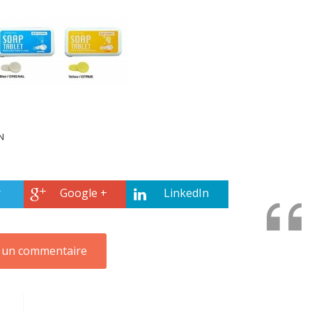
N
r
Google +
LinkedIn