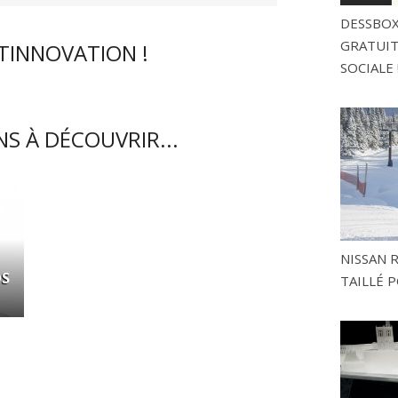
DESSBOX
GRATUITE
CTINNOVATION !
SOCIALE 
S À DÉCOUVRIR...
NISSAN 
OS
TAILLÉ P