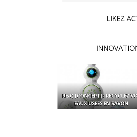
LIKEZ A
INNOVATION
RE-Q [CONCEPT] : RECYCLEZ V
EAUX USÉES EN SAVON