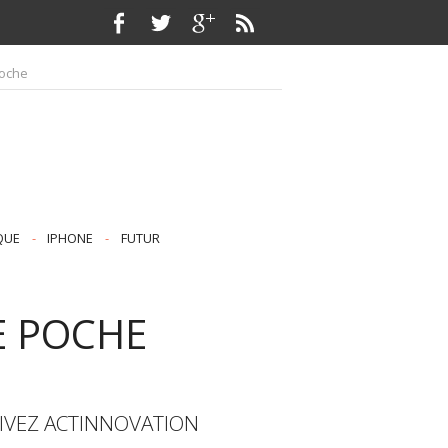
poche
QUE
-
IPHONE
-
FUTUR
E POCHE
IVEZ ACTINNOVATION