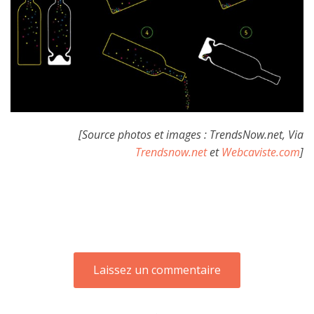
[Source photos et images : TrendsNow.net, Via
Trendsnow.net
et
Webcaviste.com
]