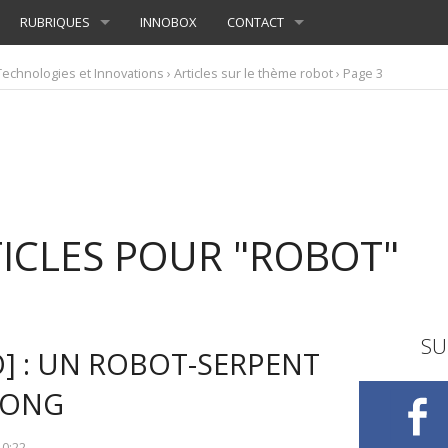
RUBRIQUES
INNOBOX
CONTACT
Technologies et Innovations
› Articles sur le thème robot › Page 3
TICLES POUR "ROBOT"
SU
] : UN ROBOT-SERPENT
LONG
À
0:22