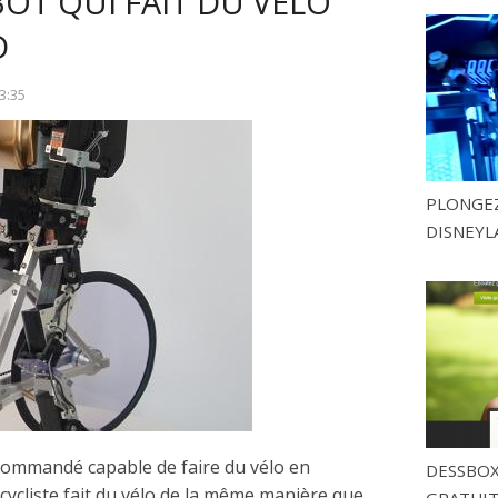
BOT QUI FAIT DU VÉLO
D
3:35
PLONGEZ
DISNEYL
commandé capable de faire du vélo en
DESSBOX
 cycliste fait du vélo de la même manière que
GRATUITE