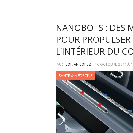
NANOBOTS : DES M
POUR PROPULSER 
L’INTÉRIEUR DU 
PAR
FLORIAN LOPEZ
|
16 OCTOBRE 2011
À
1
SANTÉ & MÉDECINE