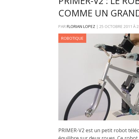
PRIMER-V2 : LE RO
COMME UN GRAN
PAR
FLORIAN LOPEZ
|
25 OCTOBRE 2011
À
2
ROBOTIQUE
PRIMER-V2 est un petit robot télé
équilibre sur deux roues. Ce robot