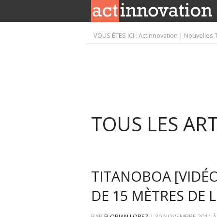
VOUS ÊTES ICI :
Actinnovation | Nouvelles 
TOUS LES AR
TITANOBOA [VIDÉO
DE 15 MÈTRES DE 
PAR
FLORIAN LOPEZ
|
30 NOVEMBRE 2011