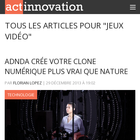
RUBRIQUES
TOUS LES ARTICLES POUR "JEUX
VIDÉO"
INNOBOX
CONTACT
ADNDA CRÉE VOTRE CLONE
NUMÉRIQUE PLUS VRAI QUE NATURE
PAR
FLORIAN LOPEZ
|
29 DÉCEMBRE 2013
À
19:02
TECHNOLOGIE