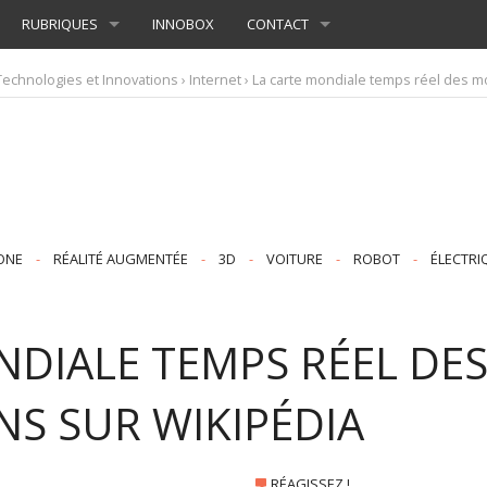
RUBRIQUES
INNOBOX
CONTACT
Technologies et Innovations
›
Internet
› La carte mondiale temps réel des mo
ONE
-
RÉALITÉ AUGMENTÉE
-
3D
-
VOITURE
-
ROBOT
-
ÉLECTRI
NDIALE TEMPS RÉEL DE
NS SUR WIKIPÉDIA
RÉAGISSEZ !