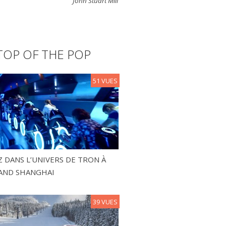
John Stuart Mill
TOP OF THE POP
51 VUES
 DANS L’UNIVERS DE TRON À
AND SHANGHAI
39 VUES