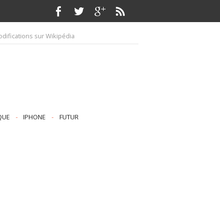
difications sur Wikipédia
QUE
-
IPHONE
-
FUTUR
S