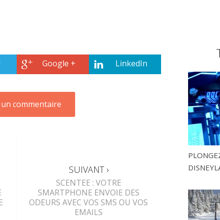
r
Google +
LinkedIn
PLONGEZ
DISNEYL
SUIVANT ›
SCENTEE : VOTRE
E
SMARTPHONE ENVOIE DES
E
ODEURS AVEC VOS SMS OU VOS
EMAILS