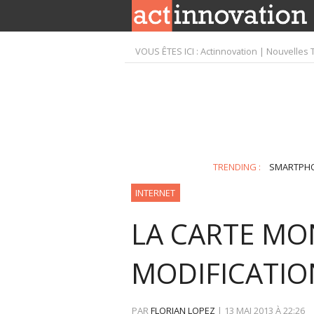
VOUS ÊTES ICI :
Actinnovation | Nouvelles 
TRENDING :
SMARTPH
INTERNET
LA CARTE MO
MODIFICATIO
PAR
FLORIAN LOPEZ
|
13 MAI 2013
À
22:26