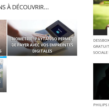
S À DÉCOUVRIR...
BIOMÉTRIE : PAYTANGO PERMET
DESSBOX
DE PAYER AVEC VOS EMPREINTES
GRATUITE
S
DIGITALES
SOCIALE 
E
S
PHILIPS 