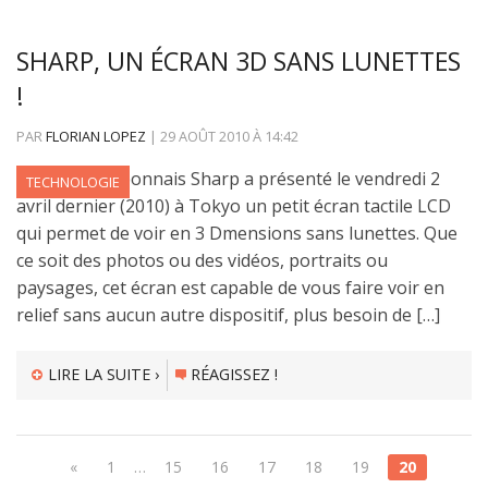
SHARP, UN ÉCRAN 3D SANS LUNETTES
!
PAR
FLORIAN LOPEZ
|
29 AOÛT 2010
À
14:42
Le groupe japonnais Sharp a présenté le vendredi 2
TECHNOLOGIE
avril dernier (2010) à Tokyo un petit écran tactile LCD
qui permet de voir en 3 Dmensions sans lunettes. Que
ce soit des photos ou des vidéos, portraits ou
paysages, cet écran est capable de vous faire voir en
relief sans aucun autre dispositif, plus besoin de […]
LIRE LA SUITE ›
RÉAGISSEZ !
«
1
…
15
16
17
18
19
20