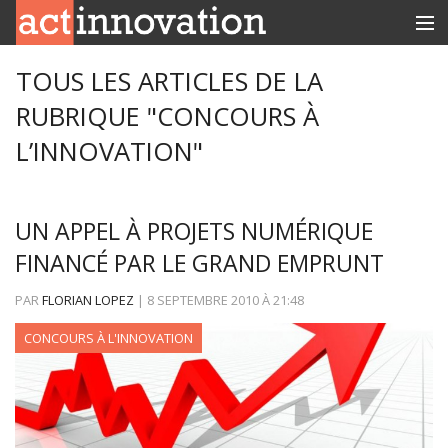
RUBRIQUES
TOUS LES ARTICLES DE LA
RUBRIQUE "CONCOURS À
INNOBOX
L’INNOVATION"
CONTACT
UN APPEL À PROJETS NUMÉRIQUE
FINANCÉ PAR LE GRAND EMPRUNT
PAR
FLORIAN LOPEZ
|
8 SEPTEMBRE 2010
À
21:48
CONCOURS À L'INNOVATION