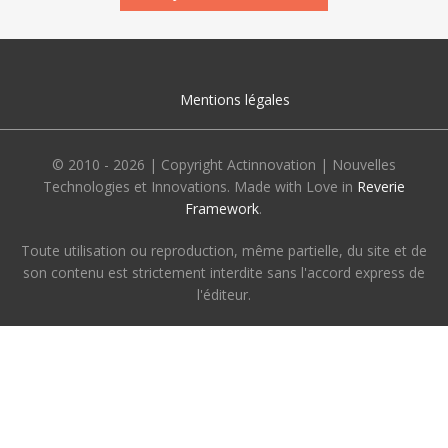
Mentions légales
© 2010 - 2026 | Copyright Actinnovation | Nouvelles
Technologies et Innovations. Made with Love in
Reverie
Framework
.
Toute utilisation ou reproduction, même partielle, du site et de
son contenu est strictement interdite sans l'accord express de
l'éditeur.