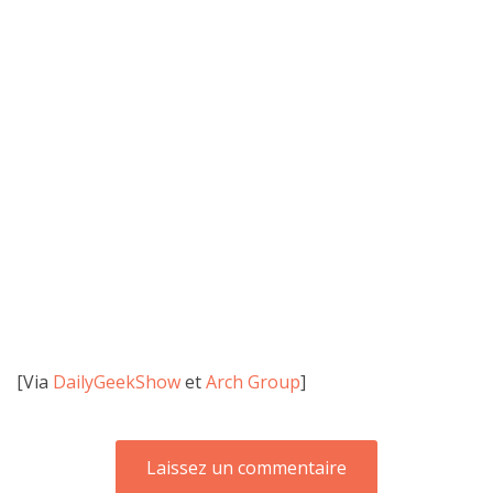
[Via
DailyGeekShow
et
Arch Group
]