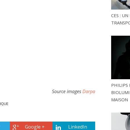
CES : U
TRANSP
PHILIPS 
Source images
Darpa
BIOLUMI
MAISON
IQUE
r
Google +
LinkedIn