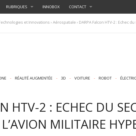
RUBRIQUES
INNOBOX
CONTACT
Technologies et Innovations
›
Aérospatiale
› DARPA Falcon HTV-2 : Echec du s
ONE
-
RÉALITÉ AUGMENTÉE
-
3D
-
VOITURE
-
ROBOT
-
ÉLECTRI
N HTV-2 : ECHEC DU S
 L’AVION MILITAIRE HY