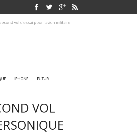
econd vol d’essai pour l’avion militaire
QUE
-
IPHONE
-
FUTUR
ECOND VOL
PERSONIQUE