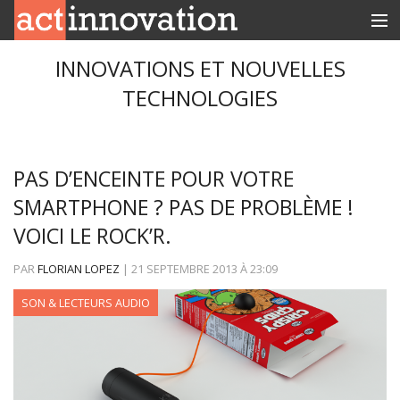
RUBRIQUES
INNOVATIONS ET NOUVELLES
TECHNOLOGIES
INNOBOX
CONTACT
PAS D’ENCEINTE POUR VOTRE
SMARTPHONE ? PAS DE PROBLÈME !
VOICI LE ROCK’R.
PAR
FLORIAN LOPEZ
|
21 SEPTEMBRE 2013
À
23:09
SON & LECTEURS AUDIO