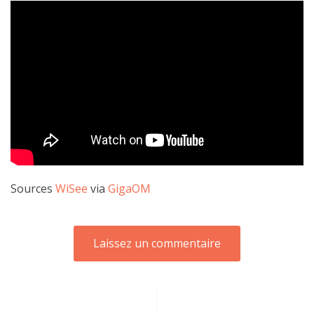
Sources
WiSee
via
GigaOM