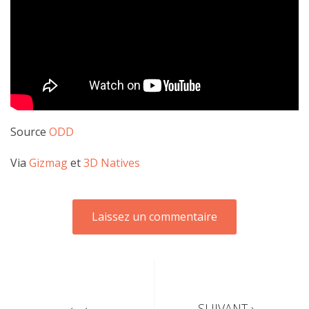
Source
ODD
Via
Gizmag
et
3D Natives
SUIVANT ›