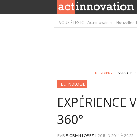
VOUS ÊTES ICI :
Actinnovation | Nouvelles 
TRENDING :
SMARTPH
TECHNOLOGIE
EXPÉRIENCE 
360°
PAR
FLORIAN LOPEZ
|
20 JUIN 2011
À
20:22