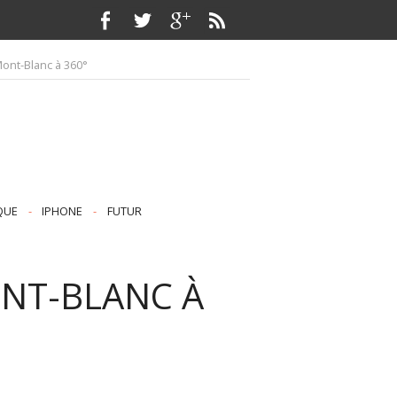
Mont-Blanc à 360°
QUE
-
IPHONE
-
FUTUR
ONT-BLANC À