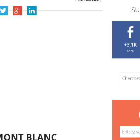
SU
+3.1K
FANS
 MONT BLANC