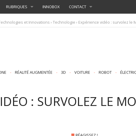
RUBRIQUES
INNOBOX
CONTACT
Technologies et Innovations
›
Technologie
› Expérience vidéo : survolez le 
ONE
-
RÉALITÉ AUGMENTÉE
-
3D
-
VOITURE
-
ROBOT
-
ÉLECTRI
VIDÉO : SURVOLEZ LE M
RÉAGISSEZ !