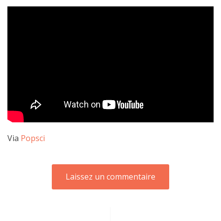
Via
Popsci