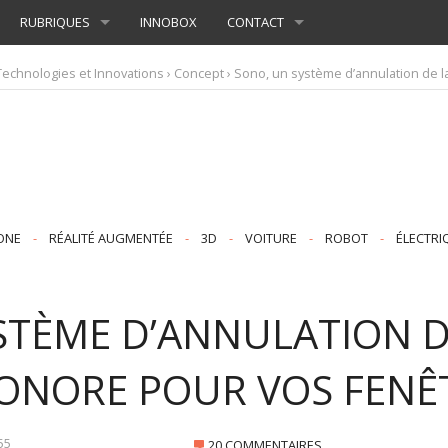
RUBRIQUES
INNOBOX
CONTACT
Technologies et Innovations
›
Concept
› Sono, un système d’annulation de l
ONE
-
RÉALITÉ AUGMENTÉE
-
3D
-
VOITURE
-
ROBOT
-
ÉLECTRI
STÈME D’ANNULATION D
ONORE POUR VOS FENÊ
55
20 COMMENTAIRES