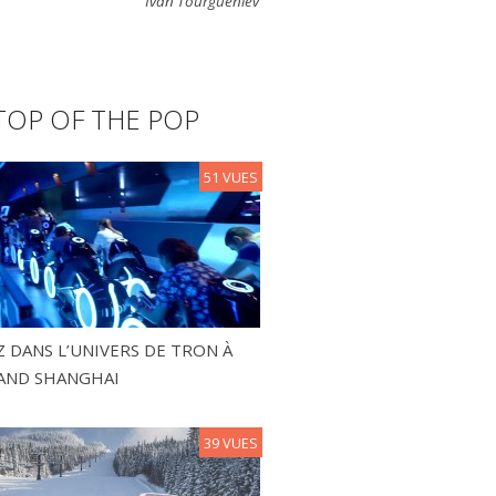
Ivan Tourgueniev
TOP OF THE POP
51 VUES
 DANS L’UNIVERS DE TRON À
AND SHANGHAI
39 VUES