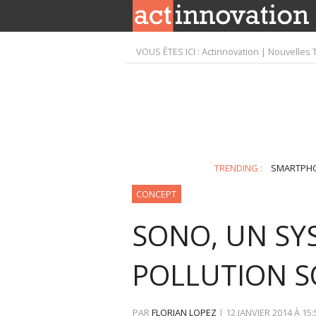
VOUS ÊTES ICI :
Actinnovation | Nouvelles 
TRENDING :
SMARTPH
CONCEPT
SONO, UN SY
POLLUTION S
PAR
FLORIAN LOPEZ
|
12 JANVIER 2014
À
15: