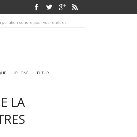
a pollution sonore pour vos fenêtres
QUE
-
IPHONE
-
FUTUR
E LA
TRES