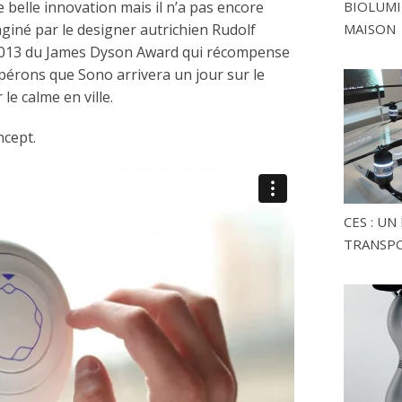
 belle innovation mais il n’a pas encore
BIOLUMI
giné par le designer autrichien Rudolf
MAISON
n 2013 du James Dyson Award qui récompense
spérons que Sono arrivera un jour sur le
e calme en ville.
ncept.
CES : U
TRANSP