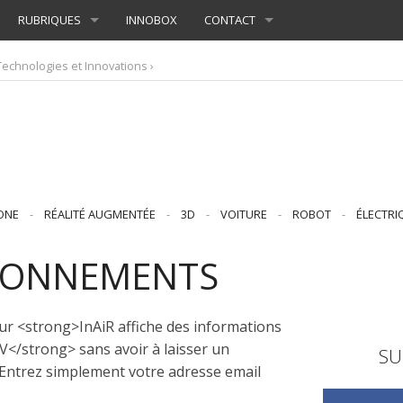
RUBRIQUES
INNOBOX
CONTACT
Technologies et Innovations
›
ONE
-
RÉALITÉ AUGMENTÉE
-
3D
-
VOITURE
-
ROBOT
-
ÉLECTRI
ABONNEMENTS
ur <strong>InAiR affiche des informations
V</strong> sans avoir à laisser un
SU
 Entrez simplement votre adresse email