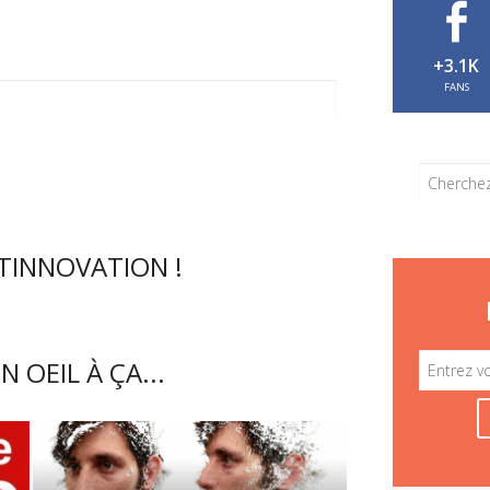
+3.1K
FANS
CTINNOVATION !
N OEIL À ÇA...