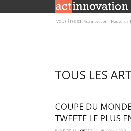
VOUS ÊTES ICI :
Actinnovation | Nouvelles 
TOUS LES ART
COUPE DU MONDE 
TWEETE LE PLUS E
PAR
FLORIAN LOPEZ
|
23 JUIN 2014
À
20:01