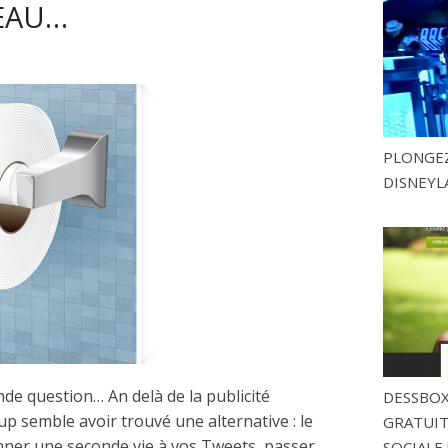
EAU…
PLONGEZ
DISNEYL
e question… An delà de la publicité
DESSBOX
up semble avoir trouvé une alternative : le
GRATUITE
onner une seconde vie à vos Tweets, passer
SOCIALE 