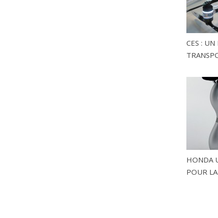
CES : U
TRANSP
HONDA U
POUR LA