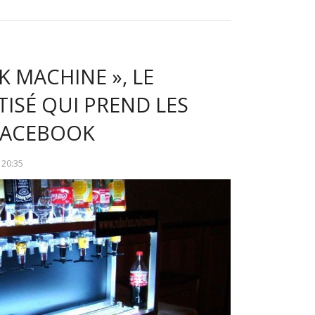
K MACHINE », LE
ISÉ QUI PREND LES
FACEBOOK
À
20:35