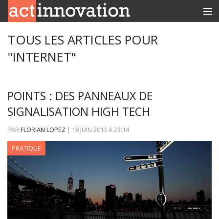
RUBRIQUES
TOUS LES ARTICLES POUR
"INTERNET"
INNOBOX
CONTACT
POINTS : DES PANNEAUX DE
SIGNALISATION HIGH TECH
PAR
FLORIAN LOPEZ
|
18 JUIN 2013
À
23:14
PRATIQUE