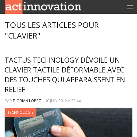
RUBRIQUES
TOUS LES ARTICLES POUR
"CLAVIER"
INNOBOX
CONTACT
TACTUS TECHNOLOGY DÉVOILE UN
CLAVIER TACTILE DÉFORMABLE AVEC
DES TOUCHES QUI APPARAISSENT EN
RELIEF
PAR
FLORIAN LOPEZ
|
10 JUIN 2012
À
23:44
TECHNOLOGIE