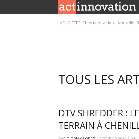
VOUS ÊTES ICI :
Actinnovation | Nouvelles 
TOUS LES ART
DTV SHREDDER : L
TERRAIN À CHENILL
PAR
FLORIAN LOPEZ
|
7 FÉVRIER 2013
À
21:4