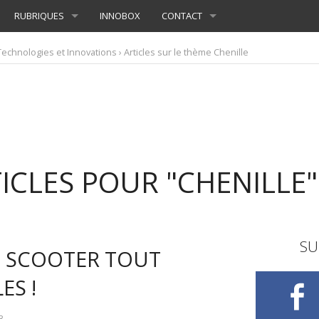
RUBRIQUES
INNOBOX
CONTACT
Technologies et Innovations
› Articles sur le thème Chenille
ICLES POUR "CHENILLE"
SU
E SCOOTER TOUT
ES !
3