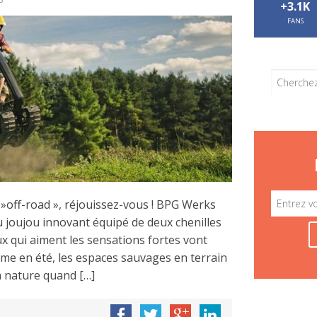
+3.1K
FANS
»off-road », réjouissez-vous ! BPG Werks
 joujou innovant équipé de deux chenilles
ux qui aiment les sensations fortes vont
me en été, les espaces sauvages en terrain
la nature quand […]