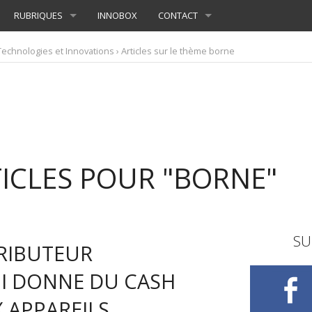
RUBRIQUES
INNOBOX
CONTACT
Technologies et Innovations
› Articles sur le thème borne
TICLES POUR "BORNE"
SU
TRIBUTEUR
I DONNE DU CASH
 APPAREILS