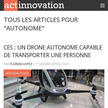
RUBRIQUES
TOUS LES ARTICLES POUR
"AUTONOME"
INNOBOX
CONTACT
CES : UN DRONE AUTONOME CAPABLE
DE TRANSPORTER UNE PERSONNE
PAR
FLORIAN LOPEZ
|
17 JANVIER 2016
À
13:31
AÉRONAUTIQUE