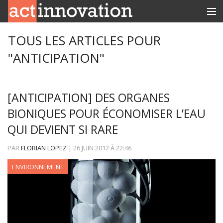
RUBRIQUES
TOUS LES ARTICLES POUR
"ANTICIPATION"
INNOBOX
CONTACT
[ANTICIPATION] DES ORGANES
BIONIQUES POUR ÉCONOMISER L’EAU
QUI DEVIENT SI RARE
PAR
FLORIAN LOPEZ
|
26 JUIN 2012
À
22:46
ENVIRONNEMENT