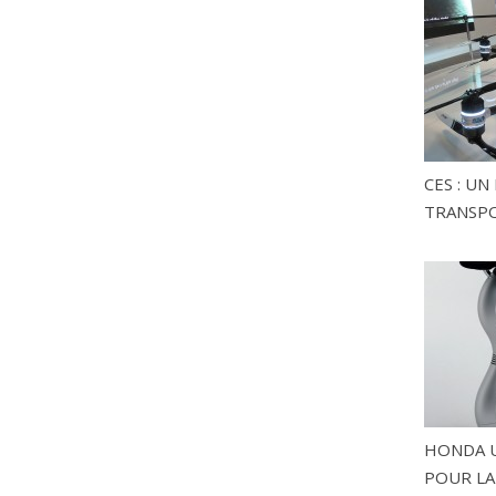
CES : U
TRANSP
HONDA U
POUR LA