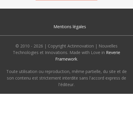
Mentions légales
© 2010 - 2026 | Copyright Actinnovation | Nouvelles
Technologies et Innovations. Made with Love in
Reverie
Framework
.
Toute utilisation ou reproduction, même partielle, du site et de
son contenu est strictement interdite sans l'accord express de
l'éditeur.