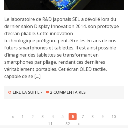
Le laboratoire de R&D japonais SEL a dévoilé lors du
dernier salon Display Innovation 2014, son prototype
d’écran pliable. Cette innovation
technologique préfigure peut-être les écrans de nos
futurs smartphones et tablettes. Il est ainsi possible
d’imaginer des tablettes se transformant en
smartphones par pliage, rendant ces dernières
véritablement portables. Cet écran OLED tactile,
capable de se […]
LIRE LA SUITE ›
2 COMMENTAIRES
«
1
2
3
4
5
6
7
8
9
10
11
…
82
»