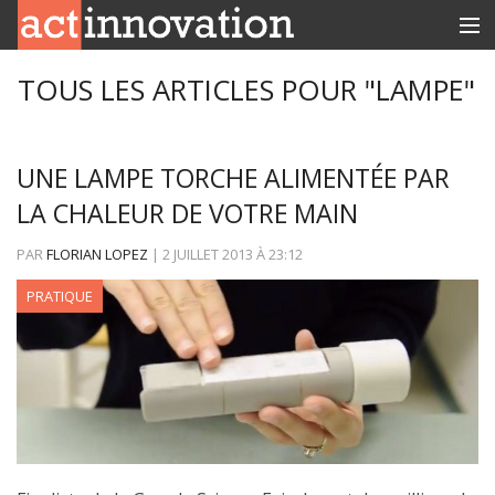
RUBRIQUES
TOUS LES ARTICLES POUR "LAMPE"
INNOBOX
UNE LAMPE TORCHE ALIMENTÉE PAR
CONTACT
LA CHALEUR DE VOTRE MAIN
PAR
FLORIAN LOPEZ
|
2 JUILLET 2013
À
23:12
PRATIQUE