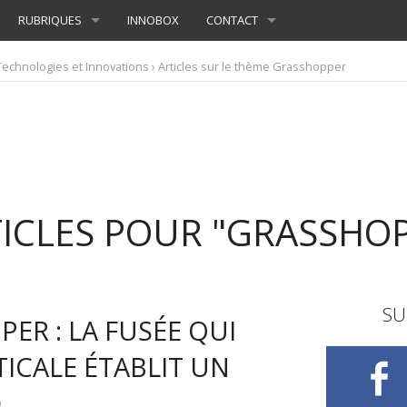
RUBRIQUES
INNOBOX
CONTACT
Technologies et Innovations
› Articles sur le thème Grasshopper
TICLES POUR "GRASSHO
SU
ER : LA FUSÉE QUI
TICALE ÉTABLIT UN
D