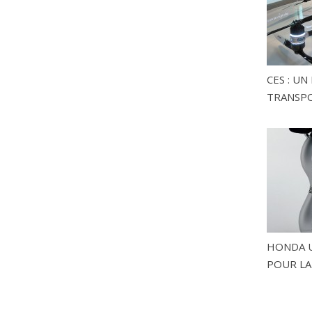
CES : U
TRANSP
HONDA U
POUR LA