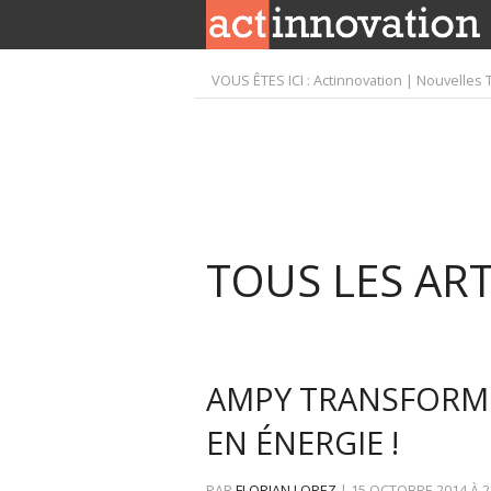
VOUS ÊTES ICI :
Actinnovation | Nouvelles 
TOUS LES ART
AMPY TRANSFORM
EN ÉNERGIE !
PAR
FLORIAN LOPEZ
|
15 OCTOBRE 2014
À
2