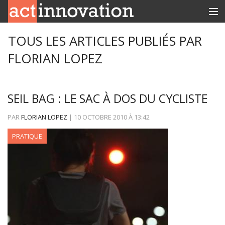
RUBRIQUES
TOUS LES ARTICLES PUBLIÉS PAR
FLORIAN LOPEZ
INNOBOX
CONTACT
SEIL BAG : LE SAC À DOS DU CYCLISTE
PAR
FLORIAN LOPEZ
|
10 OCTOBRE 2010
À
13:42
PRATIQUE