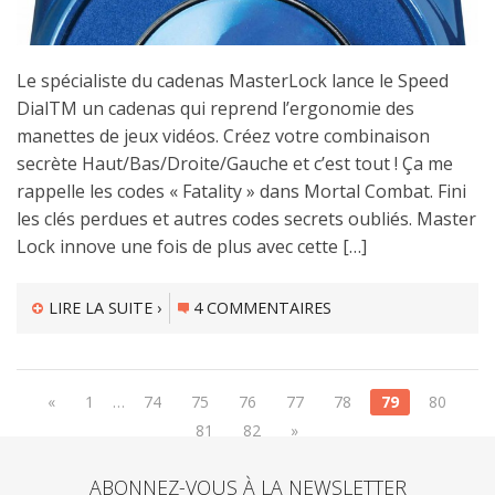
Le spécialiste du cadenas MasterLock lance le Speed
DialTM un cadenas qui reprend l’ergonomie des
manettes de jeux vidéos. Créez votre combinaison
secrète Haut/Bas/Droite/Gauche et c’est tout ! Ça me
rappelle les codes « Fatality » dans Mortal Combat. Fini
les clés perdues et autres codes secrets oubliés. Master
Lock innove une fois de plus avec cette […]
LIRE LA SUITE ›
4 COMMENTAIRES
«
1
…
74
75
76
77
78
79
80
81
82
»
ABONNEZ-VOUS À LA NEWSLETTER