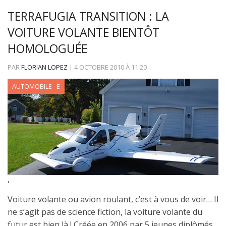
TERRAFUGIA TRANSITION : LA
VOITURE VOLANTE BIENTÔT
HOMOLOGUÉE
PAR
FLORIAN LOPEZ
|
4 OCTOBRE 2010
À
11:20
AÉRONAUTIQUE
AUTOMOBILE
,
Voiture volante ou avion roulant, c’est à vous de voir… Il
ne s’agit pas de science fiction, la voiture volante du
futur est bien là ! Créée en 2006 par 5 jeunes diplômés