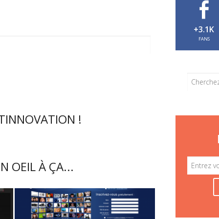
+3.1K
FANS
CTINNOVATION !
N OEIL À ÇA...