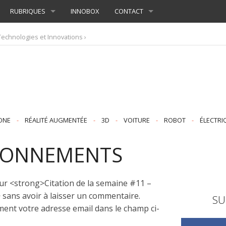
RUBRIQUES
INNOBOX
CONTACT
Technologies et Innovations
›
ONE
-
RÉALITÉ AUGMENTÉE
-
3D
-
VOITURE
-
ROBOT
-
ÉLECTRI
ABONNEMENTS
sur <strong>Citation de la semaine #11 –
sans avoir à laisser un commentaire.
SU
ment votre adresse email dans le champ ci-